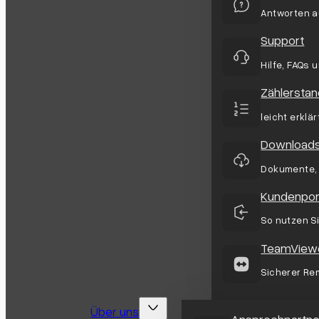
Antworten a
Support
Hilfe, FAQs 
Zählerstan
leicht erklä
Download
Dokumente, 
Kundenpor
So nutzen S
TeamViewe
Sicherer Re
Über uns
Ansprechpartne