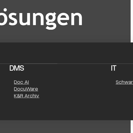
DMS
IT
Doc AI
Schwar
DocuWare
K&R Archiv