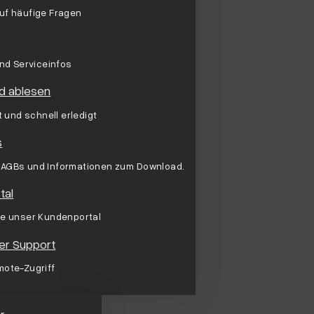
uf häufige Fragen
und Serviceinfos
d ablesen
rt und schnell erledigt
s
AGBs und Informationen zum Download.
tal
ie unser Kundenportal
r Support
mote-Zugriff
r