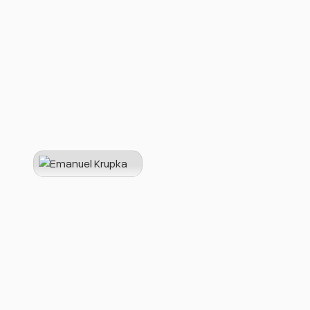
Jetzt unverbindlich anfragen
Emanuel Krupka
Geschäftsführender Gesellschaf
Herr Krupka ist seit 2005 einer der
Produktionsdruck. Zuvor war er unt
Mit seiner langjährigen Erfahrung s