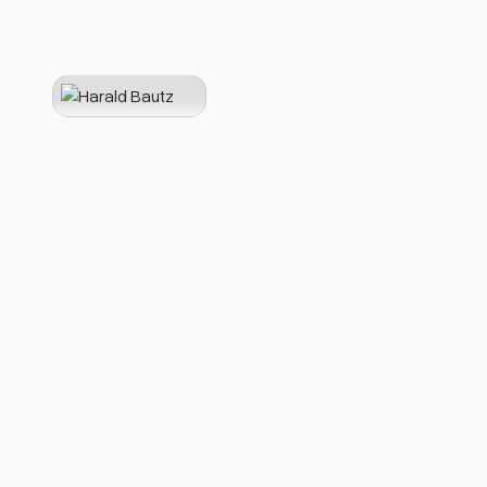
Harald Bautz
Teamleiter Vertrieb Produktionsdr
Herr Bautz steht Ihnen seit August 202
Branchenerfahrung verfügt Herr Bautz
Minolta und Xerox tätig.
Mit seiner langjährigen Erfahrung in 
sicherzustellen, dass Ihre Druckanford
Jetzt unverbindlich anfragen