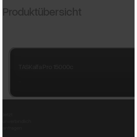
Produktübersicht
TASKalfa Pro 15000c
…
Jetzt
unverbindlich
anfragen