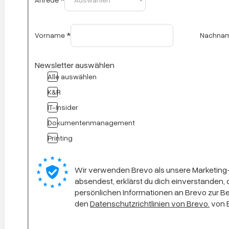
Vorname
*
Nachna
Newsletter auswählen
Alle auswählen
K&R
IT-Insider
Dokumentenmanagement
Printing
Wir verwenden Brevo als unsere Marketing-
absendest, erklärst du dich einverstanden,
persönlichen Informationen an Brevo zur 
den
Datenschutzrichtlinien von Brevo.
von 