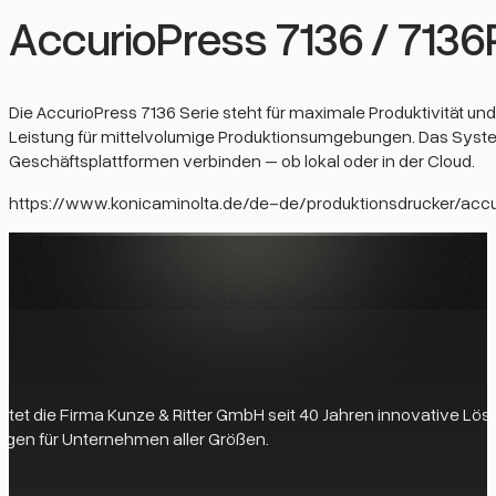
AccurioPress 7136 / 7136
Die AccurioPress 7136 Serie steht für maximale Produktivität u
Leistung für mittelvolumige Produktionsumgebungen. Das System
Geschäftsplattformen verbinden – ob lokal oder in der Cloud.
https://www.konicaminolta.de/de-de/produktionsdrucker/accu
 bietet die Firma Kunze & Ritter GmbH seit 40 Jahren innovative L
gen für Unternehmen aller Größen.
eit zur Verfügung, um Ihre Fragen zu beantworten und die perfek