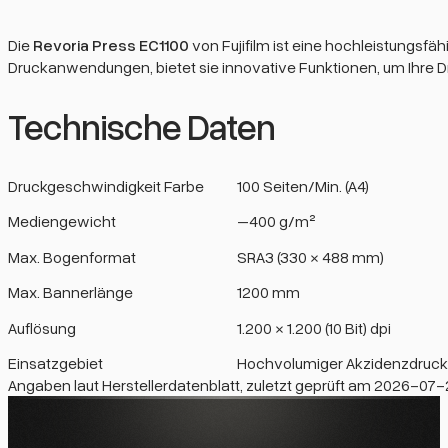
Die
Revoria Press EC1100
von Fujifilm ist eine hochleistungsfä
Druckanwendungen, bietet sie innovative Funktionen, um Ihre 
Technische Daten
Druckgeschwindigkeit Farbe
100 Seiten/Min. (A4)
Mediengewicht
–400 g/m²
Max. Bogenformat
SRA3 (330 × 488 mm)
Max. Bannerlänge
1200 mm
Auflösung
1.200 × 1.200 (10 Bit) dpi
Einsatzgebiet
Hochvolumiger Akzidenzdruc
Angaben laut Herstellerdatenblatt, zuletzt geprüft am 2026-07-