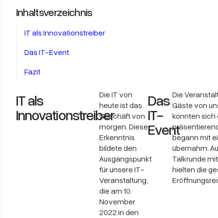
Inhaltsverzeichnis
IT als Innovationstreiber
Das IT-Event
Fazit
Die IT von
Die Veranstal
IT als
Das
heute ist das
Gäste von uns
Innovationstreiber
IT-
Geschäft von
konnten sich 
Event
morgen. Diese
präsentierend
Erkenntnis
begann mit ei
bildete den
übernahm. Au
Ausgangspunkt
Talkrunde mit
für unsere IT-
hielten die g
Veranstaltung,
Eröffnungsre
die am 10.
November
2022 in den