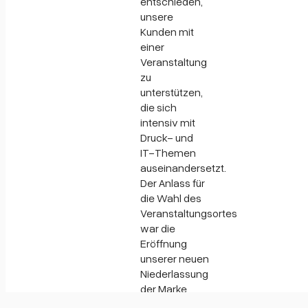
entschieden,
unsere
Kunden mit
einer
Veranstaltung
zu
unterstützen,
die sich
intensiv mit
Druck- und
IT-Themen
auseinandersetzt.
Der Anlass für
die Wahl des
Veranstaltungsortes
war die
Eröffnung
unserer neuen
Niederlassung
der Marke
“Schwarzwald-