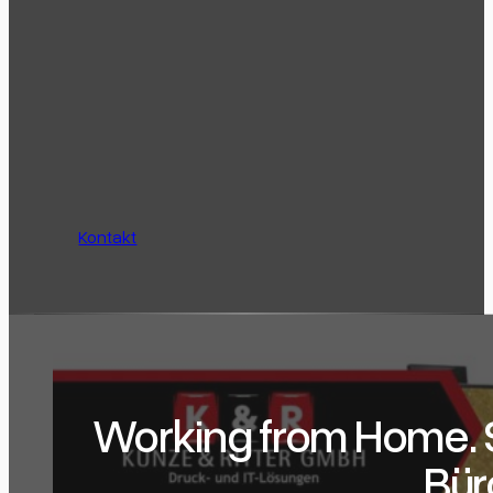
Kontakt
Working from Home. S
Bür