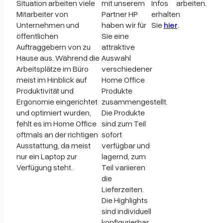
Situation arbeiten viele
mit unserem
Infos
arbeiten.
Mitarbeiter von
Partner HP
erhalten
Unternehmen und
haben wir für
Sie
hier
.
öffentlichen
Sie eine
Auftraggebern von zu
attraktive
Hause aus. Während die
Auswahl
Arbeitsplätze im Büro
verschiedener
meist im Hinblick auf
Home Office
Produktivität und
Produkte
Ergonomie eingerichtet
zusammengestellt.
und optimiert wurden,
Die Produkte
fehlt es im Home Office
sind zum Teil
oftmals an der richtigen
sofort
Ausstattung, da meist
verfügbar und
nur ein Laptop zur
lagernd, zum
Verfügung steht.
Teil variieren
die
Lieferzeiten.
Die Highlights
sind individuell
konfigurierbar.